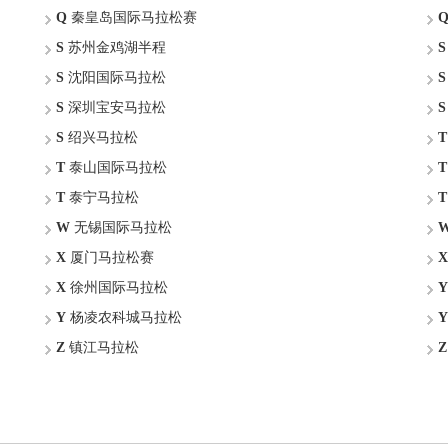
Q
秦皇岛国际马拉松赛
S
苏州金鸡湖半程
S
S
沈阳国际马拉松
S
S
深圳宝安马拉松
S
S
绍兴马拉松
T
T
泰山国际马拉松
T
T
泰宁马拉松
T
W
无锡国际马拉松
X
厦门马拉松赛
X
X
徐州国际马拉松
Y
Y
杨凌农科城马拉松
Y
Z
镇江马拉松
Z