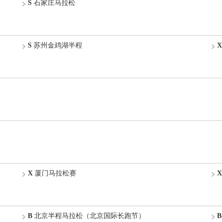
S
石家庄马拉松
S
苏州金鸡湖半程
X
X
厦门马拉松赛
X
B
北京半程马拉松（北京国际长跑节）
B