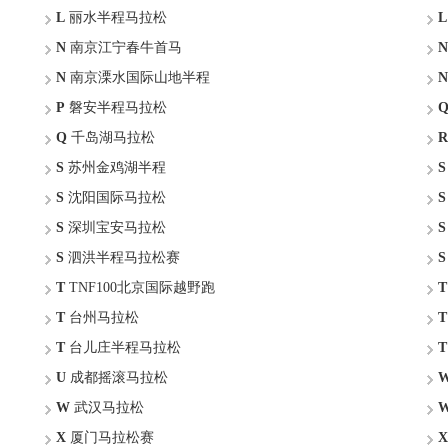
L
丽水半程马拉松
L
N
南京江宁春牛首马
N
N
南京溧水国际山地半程
N
P
磐安半程马拉松
Q
千岛湖马拉松
R
S
苏州金鸡湖半程
S
S
沈阳国际马拉松
S
S
深圳宝安马拉松
S
S
泗洪半程马拉松赛
S
T
TNF100北京国际越野跑
T
T
台州马拉松
T
T
台儿庄半程马拉松
T
U
成都摇滚马拉松
W
武汉马拉松
X
厦门马拉松赛
X