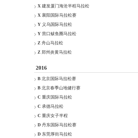
X
建发厦门海沧半程马拉松
X
襄阳国际马拉松赛
Y
义乌国际马拉松
Y
营口鲅鱼圈马拉松
Z
舟山马拉松
Z
郑州炎黄马拉松
2016
B
北京国际马拉松赛
B
北京春季山地健行赛
C
重庆国际马拉松
C
承德马拉松
C
重庆女子半程
D
丹东国际马拉松赛
D
东莞厚街马拉松