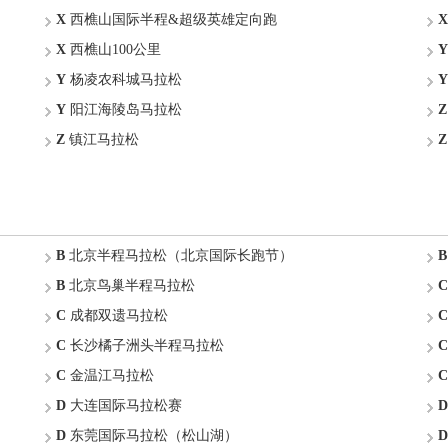
X
西樵山国际半程&超级英雄定向跑
X
X
西樵山100公里
Y
Y
杨凌农科城马拉松
Y
Y
阳江海陵岛马拉松
Z
Z
镇江马拉松
Z
B
北京半程马拉松（北京国际长跑节）
B
B
北京鸟巢半程马拉松
C
C
成都双遗马拉松
C
C
长沙橘子洲头半程马拉松
C
C
金温江马拉松
C
D
大连国际马拉松赛
D
D
东莞国际马拉松（松山湖）
D