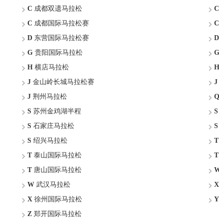
C
成都双遗马拉松
C
C
成都国际马拉松赛
C
D
东营国际马拉松赛
D
G
贵阳国际马拉松
H
横店马拉松
J
金山岭长城马拉松赛
J
J
荆州马拉松
S
苏州金鸡湖半程
S
S
石家庄马拉松
S
S
绍兴马拉松
T
T
泰山国际马拉松
T
T
唐山国际马拉松
W
武汉马拉松
X
X
徐州国际马拉松
Y
Z
郑开国际马拉松