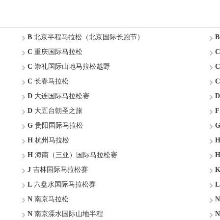
B
北京半程马拉松（北京国际长跑节）
B
C
重庆国际马拉松
C
C
崇礼国际山地马拉松越野
C
C
长春马拉松
C
D
大连国际马拉松赛
D
D
大五台朝圣之旅
F
G
贵阳国际马拉松
H
杭州马拉松
H
海南（三亚）国际马拉松赛
J
吉林国际马拉松赛
L
六盘水国际马拉松赛
L
N
南京马拉松
N
N
南京溧水国际山地半程
N