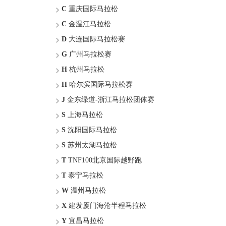
C
重庆国际马拉松
C
金温江马拉松
D
大连国际马拉松赛
G
广州马拉松赛
H
杭州马拉松
H
哈尔滨国际马拉松赛
J
金东绿道-浙江马拉松团体赛
S
上海马拉松
S
沈阳国际马拉松
S
苏州太湖马拉松
T
TNF100北京国际越野跑
T
泰宁马拉松
W
温州马拉松
X
建发厦门海沧半程马拉松
Y
宜昌马拉松